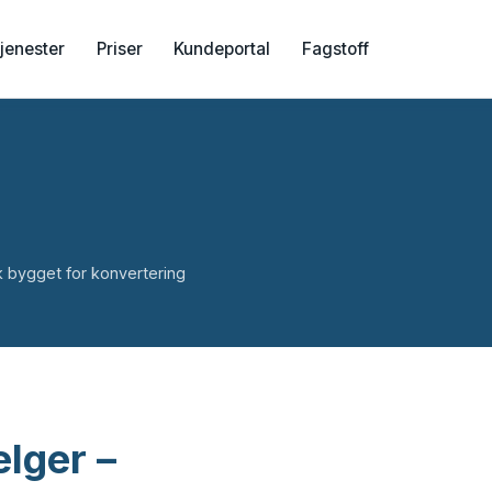
jenester
Priser
Kundeportal
Fagstoff
bygget for konvertering
elger –