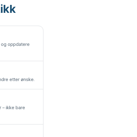
ikk
e og oppdatere
ndre etter ønske.
 – ikke bare