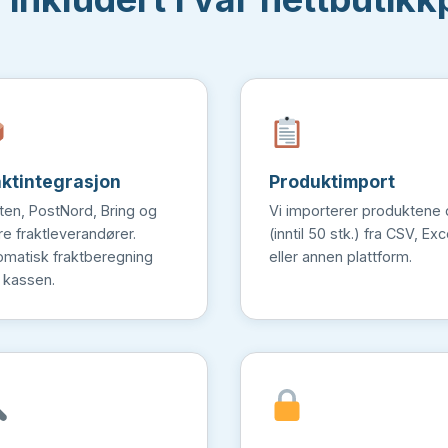
aktintegrasjon
Produkt­import
ten, PostNord, Bring og
Vi importerer produktene 
re fraktleverandører.
(inntil 50 stk.) fra CSV, Exc
omatisk fraktberegning
eller annen plattform.
 kassen.