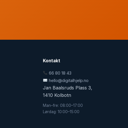
Kontakt
66 80 18 43
hello@digitalhjelp.no
Jan Baalsruds Plass 3,
1410 Kolbotn
Man–fre: 08:00–17:00
Lørdag: 10:00–15:00