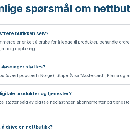
nlige spørsmål om nettbut
strere butikken selv?
merce er enkelt å bruke for å legge til produkter, behandle ordr
 grundig opplæring.
gsløsninger støttes?
ps (svært populært i Norge), Stripe (Visa/Mastercard), Klarna og a
digitale produkter og tjenester?
støtter salg av digitale nedlastinger, abonnementer og tjenester
 å drive en nettbutikk?