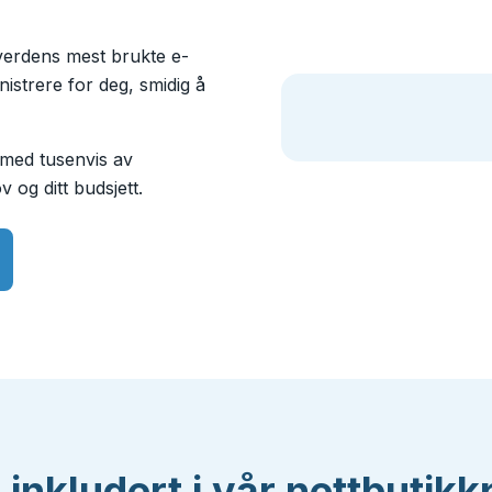
erdens mest brukte e-
istrere for deg, smidig å
 med tusenvis av
v og ditt budsjett.
r inkludert i vår nettbutik