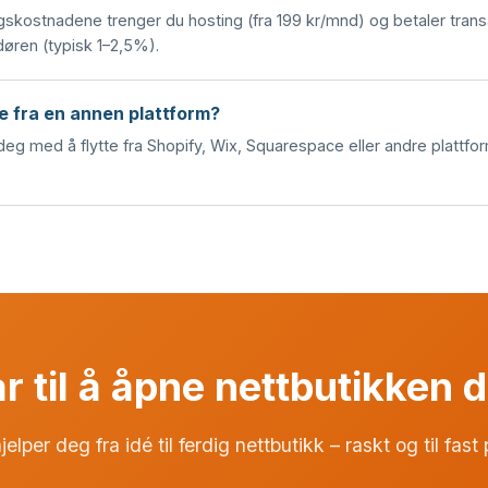
iklingskostnadene trenger du hosting (fra 199 kr/mnd) og betaler tran
døren (typisk 1–2,5%).
e fra en annen plattform?
 deg med å flytte fra Shopify, Wix, Squarespace eller andre plattform
r til å åpne nettbutikken 
jelper deg fra idé til ferdig nettbutikk – raskt og til fast 