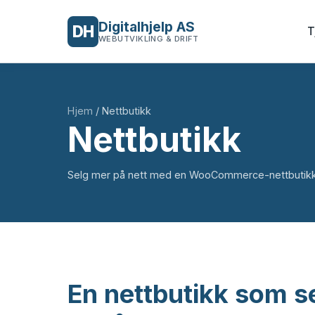
Digitalhjelp AS
DH
T
WEBUTVIKLING & DRIFT
Hjem
/
Nettbutikk
Nettbutikk
Selg mer på nett med en WooCommerce-nettbutikk 
En nettbutikk som s