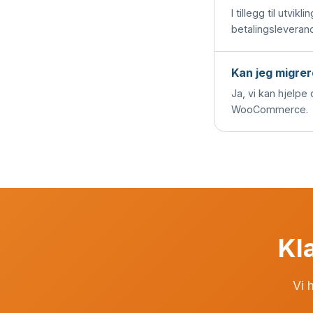
I tillegg til utv
betalingsleveran
Kan jeg migrer
Ja, vi kan hjelpe
WooCommerce.
Kla
Vi h