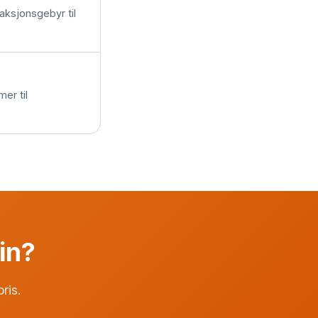
saksjonsgebyr til
er til
din?
pris.